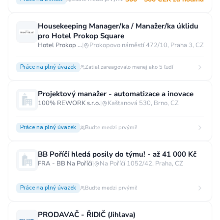
Housekeeping Manager/ka / Manažer/ka úklidu
pro Hotel Prokop Square
Hotel Prokop Square****
|
Prokopovo náměstí 472/10, Praha 3, CZ
Práce na plný úvazek
Zatiaľ zareagovalo menej ako 5 ľudí
Projektový manažer - automatizace a inovace
100% REWORK s.r.o.
|
Kaštanová 530, Brno, CZ
Práce na plný úvazek
Buďte medzi prvými!
BB Poříčí hledá posily do týmu! - až 41 000 Kč
FRA - BB Na Poříčí
|
Na Poříčí 1052/42, Praha, CZ
Práce na plný úvazek
Buďte medzi prvými!
PRODAVAČ - ŘIDIČ (Jihlava)