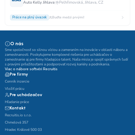
Auto Kelly Jihlava
|
Pelhřimovská, Jihlava, CZ
Práce na plný úvazek
Buďte medzi prvými!
O nás
Sme spoločnosť so silnou víziou a zameraním na inovácie v oblasti náboru a
zamestnanosti. Poskytujeme komplexné riešenia pre uchádzačov o
zamestnanie aj pre firmy hľadajúce talent. Naša misia je spojiť správnych ľudí
s pravými príležitosťami a podporovať rozvoj kariéry a podnikania.
Viac o nábore softvéri Recruitis
Pre firmy
Cenník inzercie
Vložiť prácu
Pre uchádzačov
Hľadanie práce
Kontakt
Recruitis.io s.r.o.
Chmelová 357
Hradec Králové 500 03