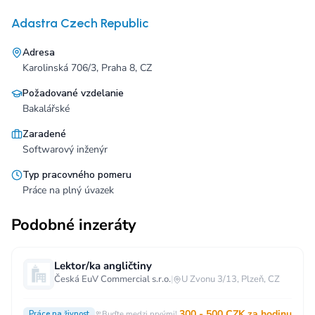
Adastra Czech Republic
Adresa
Karolinská 706/3, Praha 8, CZ
Požadované vzdelanie
Bakalářské
Zaradené
Softwarový inženýr
Typ pracovného pomeru
Práce na plný úvazek
Podobné inzeráty
Lektor/ka angličtiny
Česká EuV Commercial s.r.o.
|
U Zvonu 3/13, Plzeň, CZ
300 - 500 CZK za hodinu
Práce na živnost
Buďte medzi prvými!