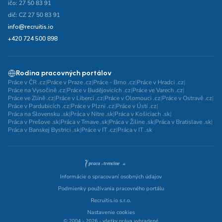
ičo: 27 50 83 91
dič: CZ 27 50 83 91
info@recruitis.io
+420 724 500 898
Rodina pracovných portálov
Práce v ČR .cz
|
Práce v Praze .cz
|
Práce - Brno .cz
|
Práce v Hradci .cz
|
Práce na Vysočině .cz
|
Práce v Budějovicích .cz
|
Práce ve Varech .cz
|
Práce ve Zlíně .cz
|
Práce v Liberci .cz
|
Práce v Olomouci .cz
|
Práce v Ostravě .cz
|
Práce v Pardubicích .cz
|
Práce v Plzni .cz
|
Práce v Ústí .cz
|
Práca na Slovensku .sk
|
Práca v Nitre .sk
|
Práca v Košiciach .sk
|
Práca v Prešove .sk
|
Práca v Trnave .sk
|
Práca v Žiline .sk
|
Práca v Bratislave .sk
|
Práca v Banskej Bystrici .sk
|
Práce v IT .cz
|
Práca v IT .sk
Informácie o spracovaní osobných údajov
Podmienky používania pracovného portálu
Recruitis.io s.r.o.
Nastavenie cookies
© 2004 - 2026 - všetky práva vyhradené