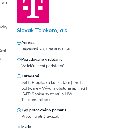
žieb
avky
Slovak Telekom, a.s.
Adresa
Bajkalská 28, Bratislava, SK
ými
k
Požadované vzdelanie
Vzdělání není podstatné
Zaradené
IS/IT: Projekce a konzultace | IS/IT:
Software - Vývoj a obsluha aplikací |
IS/IT: Správa systémů a HW |
Telekomunikace
Typ pracovného pomeru
Práce na plný úvazek
Mzda