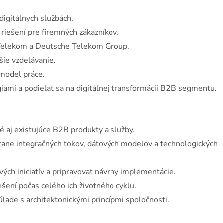
igitálnych službách.
iešení pre firemných zákazníkov.
Telekom a Deutsche Telekom Group.
šie vzdelávanie.
model práce.
i a podieľať sa na digitálnej transformácii B2B segmentu.
 aj existujúce B2B produkty a služby.
tane integračných tokov, dátových modelov a technologických
ch iniciatív a pripravovať návrhy implementácie.
šení počas celého ich životného cyklu.
ade s architektonickými princípmi spoločnosti.