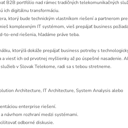
ovať B2B portfólio nad rámec tradičných telekomunikačných slu
ú ich digitálnu transformáciu.
a, ktorý bude technickým vlastníkom riešení a partnerom pre
zumieš komplexným IT systémom, vieš prepájať business požiad
nd-to-end riešenia, hľadáme práve teba.
álku, ktorý/á dokáže prepájať business potreby s technologick
 a viesť ich od prvotnej myšlienky až po úspešné nasadenie. A
služieb v Slovak Telekome, radi sa s tebou stretneme.
ution Architecture, IT Architecture, System Analysis alebo
táciou enterprise riešení.
 a návrhom rozhraní medzi systémami.
ilitovať odborné diskusie.