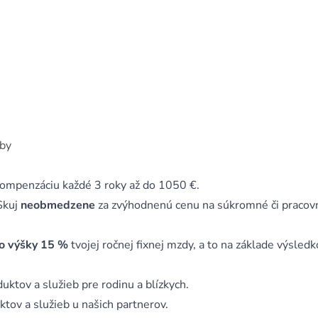
žby
 kompenzáciu každé 3 roky až do 1050 €.
Skuj
neobmedzene
za zvýhodnenú cenu na súkromné či pracov
o výšky 15 %
tvojej ročnej fixnej mzdy, a to na základe výsledk
uktov a služieb pre rodinu a blízkych.
tov a služieb u našich partnerov.