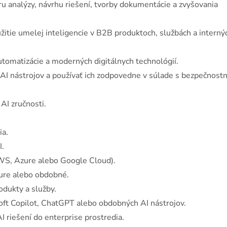
 analýzy, návrhu riešení, tvorby dokumentácie a zvyšovania
žitie umelej inteligencie v B2B produktoch, službách a interný
tomatizácie a moderných digitálnych technológií.
I nástrojov a používať ich zodpovedne v súlade s bezpečnost
AI zručnosti.
a.
.
S, Azure alebo Google Cloud).
re alebo obdobné.
dukty a služby.
ft Copilot, ChatGPT alebo obdobných AI nástrojov.
riešení do enterprise prostredia.