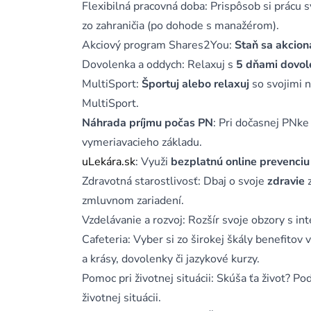
Flexibilná pracovná doba: Prispôsob si prácu 
zo zahraničia (po dohode s manažérom).
Akciový program Shares2You:
Staň sa akcio
Dovolenka a oddych: Relaxuj s
5 dňami dovol
MultiSport:
Športuj alebo relaxuj
so svojimi 
MultiSport.
Náhrada príjmu počas PN
: Pri dočasnej PNke
vymeriavacieho základu.
uLekára.sk
: Využi
bezplatnú online prevenciu
Zdravotná starostlivosť: Dbaj o svoje
zdravie
z
zmluvnom zariadení.
Vzdelávanie a rozvoj: Rozšír svoje obzory s in
Cafeteria: Vyber si zo širokej škály benefitov
a krásy, dovolenky či jazykové kurzy.
Pomoc pri životnej situácii: Skúša ťa život? P
životnej situácii.