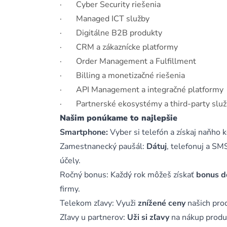
· Cyber Security riešenia
· Managed ICT služby
· Digitálne B2B produkty
· CRM a zákaznícke platformy
· Order Management a Fulfillment
· Billing a monetizačné riešenia
· API Management a integračné platformy
· Partnerské ekosystémy a third-party slu
Našim ponúkame to najlepšie
Smartphone:
Vyber si telefón a získaj naňho
Zamestnanecký paušál:
Dátuj
, telefonuj a SM
účely.
Ročný bonus: Každý rok môžeš získať
bonus d
firmy.
Telekom zľavy: Využi
znížené ceny
našich prod
Zľavy u partnerov:
Uži si zľavy
na nákup produk