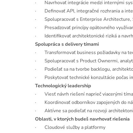
· Navrhovať integrácie medzi internými sys
· Definovať API, integračné rozhrania a inte
· Spolupracovať s Enterprise Architecture, S
· Presadzovať princípy opätovného využívania 
· Identifikovať architektonické riziká a navrh
Spolupráca s delivery tímami
· Transformovať business požiadavky na tec
· Spolupracovať s Product Ownermi, analyti
· Podieľať sa na tvorbe backlogu, architekto
· Poskytovať technické konzultácie počas im
Technologický leadership
· Viesť návrh riešení naprieč viacerými tím
· Koordinovať odborníkov zapojených do náv
· Aktívne sa podieľať na rozvoji architektoni
Oblasti, v ktorých budeš navrhovať riešenia
· Cloudové služby a platformy