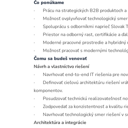
Čo ponúkame
· Prácu na strategických B2B produktoch a d
· Možnosť ovplyvňovať technologický smer r
· Spoluprácu s odborníkmi naprieč Slovak 
· Priestor na odborný rast, certifikácie a ďal
· Moderné pracovné prostredie a hybridný 
· Možnosť pracovať s modernými technológiam
Čomu sa budeš venovať
Návrh a vlastníctvo riešení
· Navrhovať end-to-end IT riešenia pre nové
· Definovať cieľovú architektúru riešení vrá
komponentov.
· Posudzovať technickú realizovateľnosť nový
· Zodpovedať za konzistentnosť a kvalitu rie
· Navrhovať technologický smer riešení v súl
Architektúra a integrácie