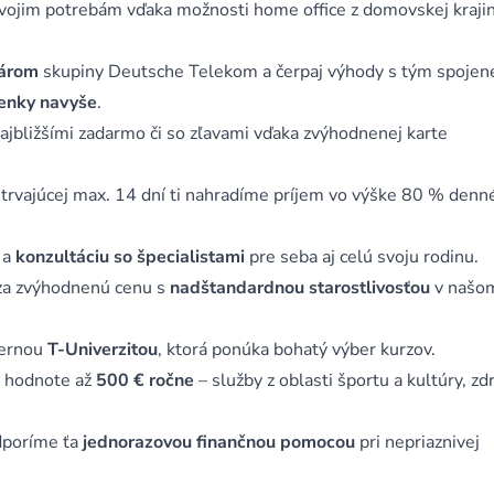
svojim potrebám vďaka možnosti home office z domovskej krajin
nárom
skupiny Deutsche Telekom a čerpaj výhody s tým spojen
enky navyše
.
najbližšími zadarmo či so zľavami vďaka zvýhodnenej karte
 trvajúcej max. 14 dní ti nahradíme príjem vo výške 80 % denn
a
konzultáciu so špecialistami
pre seba aj celú svoju rodinu.
a zvýhodnenú cenu s
nadštandardnou starostlivosťou
v našo
ternou
T-Univerzitou
, ktorá ponúka bohatý výber kurzov.
 v hodnote až
500 € ročne
– služby z oblasti športu a kultúry, zd
odporíme ťa
jednorazovou finančnou pomocou
pri nepriaznivej