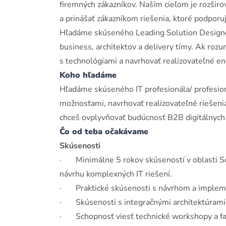
firemných zákazníkov. Naším cieľom je rozšir
a prinášať zákazníkom riešenia, ktoré podporuj
Hľadáme skúseného Leading Solution Designer
business, architektov a delivery tímy. Ak ro
s technológiami a navrhovať realizovateľné e
Koho hľadáme
Hľadáme skúseného IT profesionála/ profesion
možnosťami, navrhovať realizovateľné riešenia
chceš ovplyvňovať budúcnosť B2B digitálnych 
Čo od teba očakávame
Skúsenosti
· Minimálne 5 rokov skúseností v oblasti Sol
návrhu komplexných IT riešení.
· Praktické skúsenosti s návrhom a implemen
· Skúsenosti s integračnými architektúrami
· Schopnosť viesť technické workshopy a fac