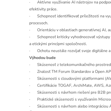
· Aktívne využívanie AI nástrojov na podporu
efektivity práce.
· Schopnosť identifikovať príležitosti na vyu
procesoch.
· Orientáciu v oblastiach generatívnej AI, au
· Schopnosť kriticky vyhodnocovať výstupy A
a etickými princípmi spoločnosti.
· Ochotu neustále rozvíjať svoje digitálne a 
Výhodou bude
· Skúsenosť z telekomunikačného prostredi
· Znalosť TM Forum štandardov a Open API
· Skúsenosti s cloudovými platformami (AW
· Certifikácie TOGAF, ArchiMate, AWS, Azu
· Skúsenosti s návrhom riešení pre B2B pro
· Praktické skúsenosti s využívaním Microso
· Skúsenosti s návrhom alebo integráciou AI 