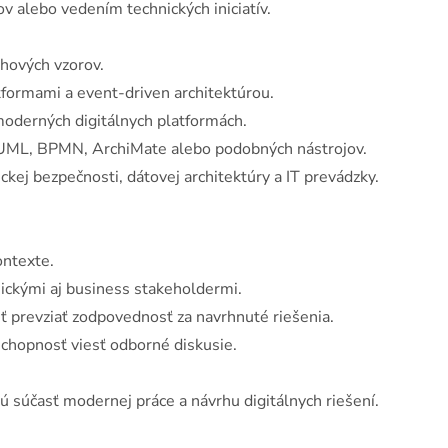
 alebo vedením technických iniciatív.
hových vzorov.
ormami a event-driven architektúrou.
oderných digitálnych platformách.
ML, BPMN, ArchiMate alebo podobných nástrojov.
kej bezpečnosti, dátovej architektúry a IT prevádzky.
ontexte.
ckými aj business stakeholdermi.
prevziať zodpovednosť za navrhnuté riešenia.
schopnosť viesť odborné diskusie.
súčasť modernej práce a návrhu digitálnych riešení.