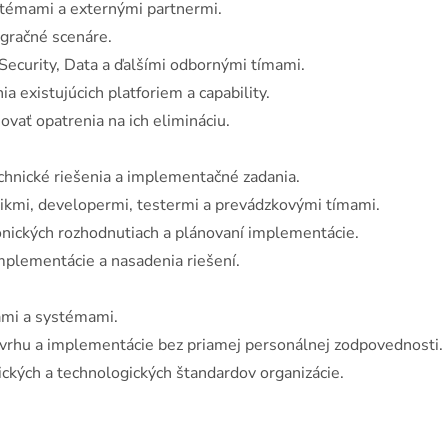
témami a externými partnermi.
gračné scenáre.
ecurity, Data a ďalšími odbornými tímami.
existujúcich platforiem a capability.
ovať opatrenia na ich elimináciu.
hnické riešenia a implementačné zadania.
kmi, developermi, testermi a prevádzkovými tímami.
nických rozhodnutiach a plánovaní implementácie.
plementácie a nasadenia riešení.
ami a systémami.
rhu a implementácie bez priamej personálnej zodpovednosti.
ckých a technologických štandardov organizácie.