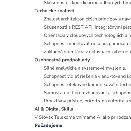
· Skúsenosti s koordináciou odborných tímov
Technické znalosti
· Znalosť architektonických princípov a návr
· Skúsenosti s REST API, integračnými platf
· Orientácia v cloudových technológiách a m
· Schopnosť modelovať riešenia pomocou U
· Základná orientácia v oblastiach kybernetic
Osobnostné predpoklady
· Silné analytické a systémové myslenie.
· Schopnosť vidieť riešenia v end-to-end k
· Schopnosť efektívne komunikovať s techni
· Samostatnosť pri rozhodovaní a schopnosť 
· Proaktívny prístup, prirodzená autorita a 
AI & Digital Skills
V Slovak Telekome vnímame AI ako prirodzenú 
Požadujeme