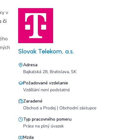
ky v
 či
vého
dných
Slovak Telekom, a.s.
Adresa
Bajkalská 28, Bratislava, SK
Požadované vzdelanie
Vzdělání není podstatné
Zaradené
Obchod a Prodej | Obchodní zástupce
Typ pracovného pomeru
Práce na plný úvazek
Mzda