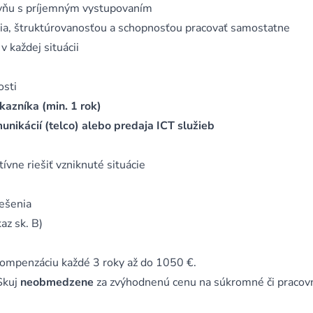
gyňu s príjemným vystupovaním
a, štruktúrovanosťou a schopnosťou pracovať samostatne
v každej situácii
osti
kazníka (min. 1 rok)
unikácií (telco) alebo predaja ICT služieb
vne riešiť vzniknuté situácie
iešenia
az sk. B)
 kompenzáciu každé 3 roky až do 1050 €.
Skuj
neobmedzene
za zvýhodnenú cenu na súkromné či pracov