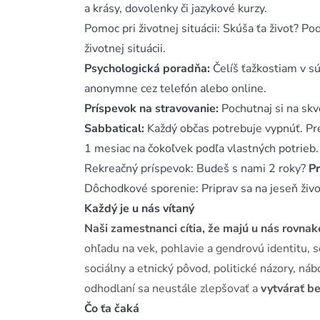
a krásy, dovolenky či jazykové kurzy.
Pomoc pri životnej situácii: Skúša ťa život? P
životnej situácii.
Psychologická poradňa:
Čelíš ťažkostiam v s
anonymne cez telefón alebo online.
Príspevok na stravovanie:
Pochutnaj si na sk
Sabbatical:
Každý občas potrebuje vypnúť. Pr
1 mesiac na čokoľvek podľa vlastných potrieb.
Rekreačný príspevok: Budeš s nami 2 roky?
Pr
Dôchodkové sporenie: Priprav sa na jeseň živ
Každý je u nás vítaný
Naši zamestnanci cítia, že majú u nás rovnaké
ohľadu na vek, pohlavie a gendrovú identitu, 
sociálny a etnický pôvod, politické názory, n
odhodlaní sa neustále zlepšovať a
vytvárať b
Čo ťa čaká