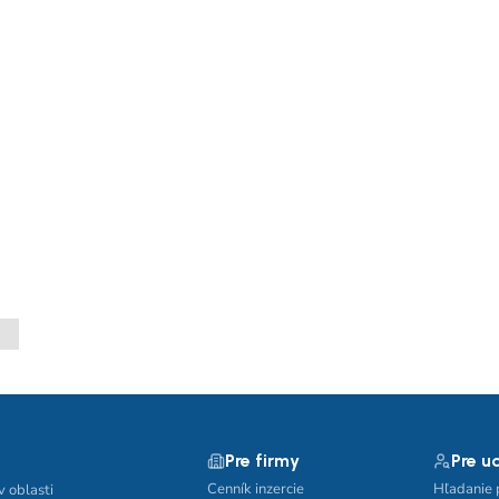
Pre firmy
Pre u
Cenník inzercie
Hľadanie 
v oblasti