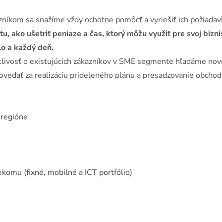
níkom sa snažíme vždy ochotne pomôcť a vyriešiť ich požiadav
, ako ušetriť peniaze a čas, ktorý môžu využiť pre svoj biznis
lo a každý deň.
livosť o existujúcich zákazníkov v SME segmente hľadáme no
ovedať za realizáciu prideleného plánu a presadzovanie obcho
 regióne
komu (fixné, mobilné a ICT portfólio)