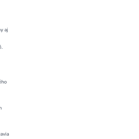
y aj
é.
ého
m
ravia