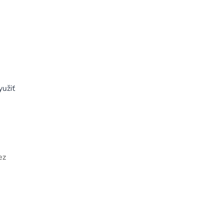
yužiť
ez