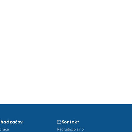
chádzačov
Kontakt
práce
Recruitis.io s.r.o.