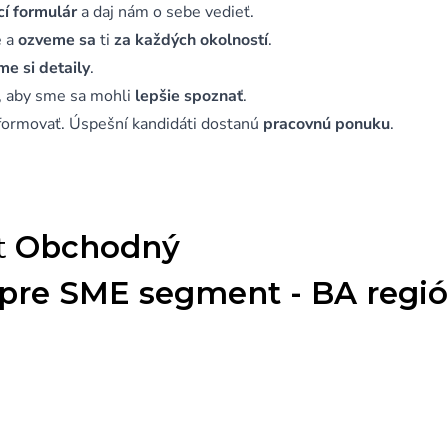
cí formulár
a daj nám o sebe vedieť.
e a
ozveme sa
ti
za každých okolností
.
me si detaily
.
u, aby sme sa mohli
lepšie spoznať
.
formovať. Úspešní kandidáti dostanú
pracovnú ponuku
.