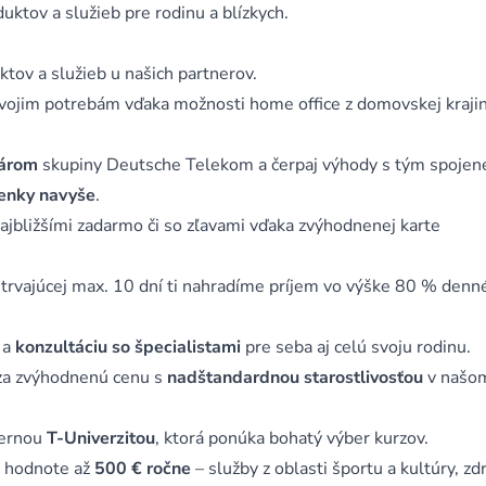
uktov a služieb pre rodinu a blízkych.
tov a služieb u našich partnerov.
svojim potrebám vďaka možnosti home office z domovskej krajin
nárom
skupiny Deutsche Telekom a čerpaj výhody s tým spojen
enky navyše
.
najbližšími zadarmo či so zľavami vďaka zvýhodnenej karte
 trvajúcej max. 10 dní ti nahradíme príjem vo výške 80 % denn
a
konzultáciu so špecialistami
pre seba aj celú svoju rodinu.
a zvýhodnenú cenu s
nadštandardnou starostlivosťou
v našo
ternou
T-Univerzitou
, ktorá ponúka bohatý výber kurzov.
 v hodnote až
500 € ročne
– služby z oblasti športu a kultúry, zd