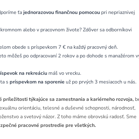
odporíme ťa
jednorazovou finančnou pomocou
pri nepriaznivej
úkromnom alebo v pracovnom živote? Zdôver sa odborníkovi
velom obede s príspevkom 7 € na každý pracovný deň.
eto môžeš po odpracovaní 2 rokov a po dohode s manažérom v
íspevok na rekreáciu
máš vo vrecku.
ota s
príspevkom na sporenie
už po prvých 3 mesiacoch u nás.
 príležitosti týkajúce sa zamestnania a kariérneho rozvoja,
b
sexuálnu orientáciu, telesné a duševné schopnosti, národnosť,
áboženstvo a svetový názor. Z toho máme obrovskú radosť. Sme
ezpečné pracovné prostredie pre všetkých.