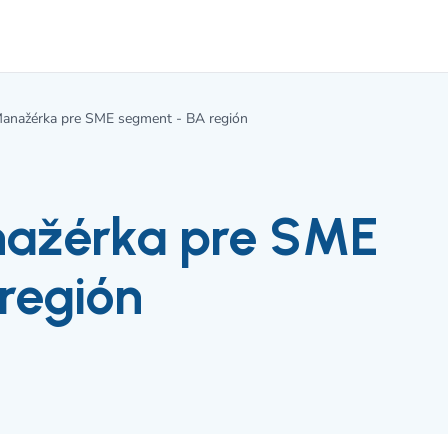
anažérka pre SME segment - BA región
ažérka pre SME
región