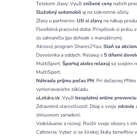
Telekom zľavy: Využi
znížené ceny
našich prod
Služobný automobil
aj na súkromné účely.
Zľavy u partnerov:
Uži si zľavy
na nákup produk
Flexibilná pracovná doba: Prispôsob si prácu 
zo zahraničia (po dohode s manažérom).
Akciový program Shares2You:
Staň sa akcio
Dovolenka a oddych: Relaxuj s
5 dňami dovol
MultiSport:
Športuj alebo relaxuj
so svojimi 
MultiSport.
Náhrada príjmu počas PN
: Pri dočasnej PNke
vymeriavacieho základu.
uLekára.sk
: Využi
bezplatnú online prevenciu
Zdravotná starostlivosť: Dbaj o svoje
zdravie
z
zmluvnom zariadení.
Vzdelávanie a rozvoj: Rozšír svoje obzory s in
Cafeteria: Vyber si zo širokej škály benefitov