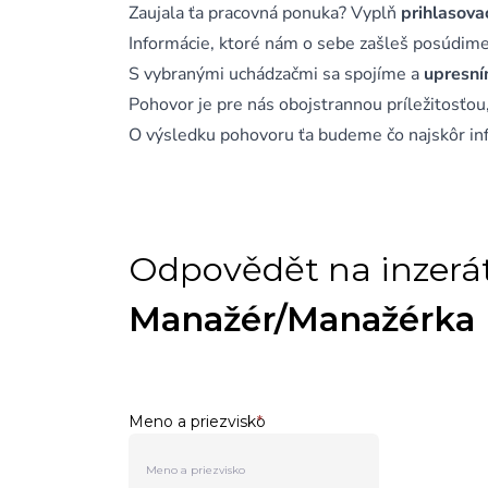
Zaujala ťa pracovná ponuka? Vyplň
prihlasova
Informácie, ktoré nám o sebe zašleš posúdim
S vybranými uchádzačmi sa spojíme a
upresní
Pohovor je pre nás obojstrannou príležitosťo
O výsledku pohovoru ťa budeme čo najskôr in