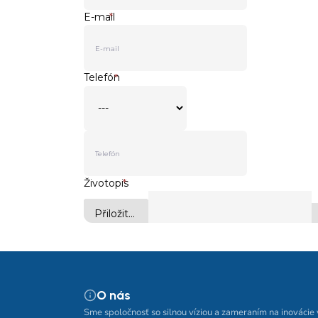
O nás
Sme spoločnosť so silnou víziou a zameraním na inovácie 