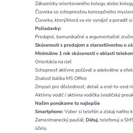
Zákaznícky orientovaného kolegu alebo kole
Človeka so schopnosťou koncepčného mysleni
Človeka, ktorý/ktorá sa vie vynájsť a poradiť si 
Požiadavky:
Predajné, komunikačné a argumentačné zručn
Skúsenosti s predajom a starostlivosťou o zá
Minimálne 1 rok skúseností v oblasti telekom
Orientácia na cieľ
Schopnosť aktívne počúvať a adekvátne a efektí
Znalosť balíka MS Office
Zmysel pre dôslednosť, detail a end-to-end r
Aktívny vodič / aktívna vodička (vodičský preuk
Našim ponúkame to najlepšie
Smartphone:
Vyber si telefón a získaj naňho
Zamestnanecký paušál:
Dátuj
, telefonuj a SM
účely.