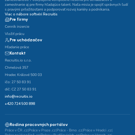
zamestnanie aj pre firmy hľadajúce talent. Naša misia je spojiť správnych ľudí
s pravými príležitosťami a podporovať rozvoj kariéry a podnikania.
Viac o nábore softvéri Recruitis
Pre firmy
Cenník inzercie
Vložiť prácu
Pre uchádzačov
Hľadanie práce
Kontakt
Recruitis.io s.r.o.
Chmelová 357
Hradec Králové 500 03
ičo: 27 50 83 91
dič: CZ 27 50 83 91
info@recruitis.io
+420 724 500 898
Rodina pracovných portálov
Práce v ČR .cz
|
Práce v Praze .cz
|
Práce - Brno .cz
|
Práce v Hradci .cz
|