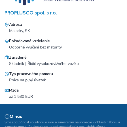
PROPLUSCO spol. s r.o.
Adresa
Malacky, SK
Požadované vzdelanie
Odborné vyučení bez maturity
Zaradené
Skladník | Řidič vysokozdvižného vozíku
Typ pracovného pomeru
Práce na plný úvazek
Mzda
až 1 530 EUR
O nás
Sme spoločnosť so silnou víziou a zameraním na inovácie v oblasti náboru a
zamestnanosti. Poskytujeme komplexné riešenia pre uchádzačov o