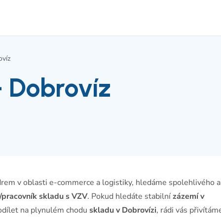
ovíz
- Dobrovíz
drem v oblasti e-commerce a logistiky, hledáme spolehlivého a
ř/pracovník skladu s VZV
. Pokud hledáte stabilní
zázemí v
odílet na plynulém chodu
skladu v Dobrovízi
, rádi vás přivítám