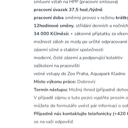
smluvní vztah na HPP (pracovní smlouva)
pracovní úvazek 37,5 hod./týdně
pracovní doba
směnný provoz v režimu
krátk
12hodinové směny
, střídání denních a nočníc
34 000 Kč/měsíc
+ zákonné příplatky za víke
možnost záloh ze mzdy po určité odpracované
zázemí silné a stabilní společnosti
moderní, čisté zázemí a podporující kolektiv
zaškolení na pracovišti
volné vstupy do Zoo Praha, Aquapark Kladno
Místo výkonu práce:
Dobrovíz
Termín nástupu:
Možný ihned (případně doho
V případě zájmu o tuto pozici vyplňte prosím 
můžete do formuláře uvést pár informací o s
Případně nás kontaktujte telefonicky (+420 
se na vaši odpověď.