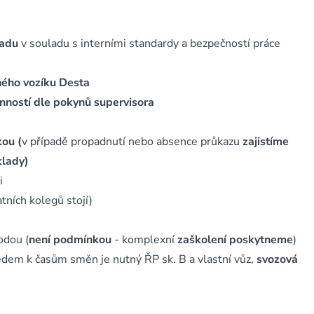
padu
v souladu s interními standardy a bezpečností práce
ého vozíku Desta
inností dle pokynů supervisora
kou (
v případě propadnutí nebo absence průkazu
zajistíme
klady)
i
tních kolegů stojí)
dou (
není podmínkou
- komplexní
zaškolení poskytneme
)
dem k časům směn je nutný ŘP sk. B a vlastní vůz,
svozová