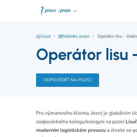
Úvod
Nabídky práce
Operátor lisu - Dobr
Operátor lisu 
ODPOVĚDĚT NA POZICI
Pro významného klienta, který je globálním lí
zodpovědného kolegu/kolegyni na pozici
Lisa
moderním logistickém provozu
a chcete se p