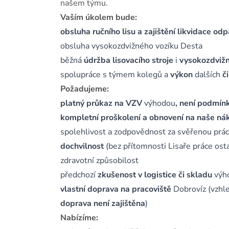
našem týmu.
Vaším úkolem bude:
obsluha ručního lisu a zajištění likvidace od
obsluha vysokozdvižného vozíku Desta
běžná
údržba
lisovacího stroje
i
vysokozdvižn
spolupráce s týmem kolegů a
výkon
dalších
č
Požadujeme:
platný průkaz na VZV
výhodou
, není podmín
kompletní proškolení a obnovení na naše ná
spolehlivost a zodpovědnost za svěřenou prác
dochvilnost
(bez přítomnosti Lisaře práce osta
zdravotní způsobilost
předchozí
zkušenost v logistice či skladu
výho
vlastní doprava na pracoviště
Dobrovíz (vzhle
doprava není zajištěna
)
Nabízíme: