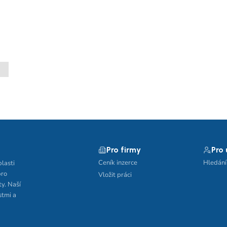
Pro firmy
Pro
Ceník inzerce
Hledání
blasti
pro
Vložit práci
ty. Naší
stmi a