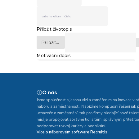
O nás
Jsme společnost s jasnou vizí a zaměřením na inovace v o
náboru a zaměstnanosti. Nabízíme komplexní řešení jak 
uchazeče o zaměstnání, tak pro firmy hledající nové talen
misí je propojovat správné lidi s těmi správnými příležito
podporovat rozvoj kariéry a podnikání.
Více o náborovém software Recruitis