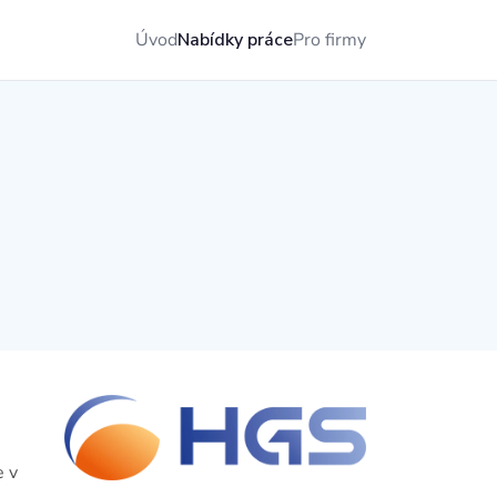
Úvod
Nabídky práce
Pro firmy
e v