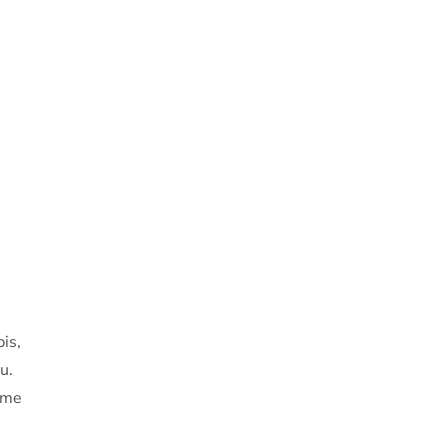
is,
u.
íme