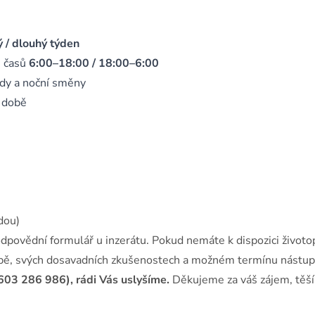
ý / dlouhý týden
h časů
6:00–18:00 / 18:00–6:00
ndy a noční směny
 době
dou)
odpovědní formulář u inzerátu. Pokud nemáte k dispozici životop
obě, svých dosavadních zkušenostech a možném termínu nástup
603 286 986), rádi Vás uslyšíme.
Děkujeme za váš zájem, těš