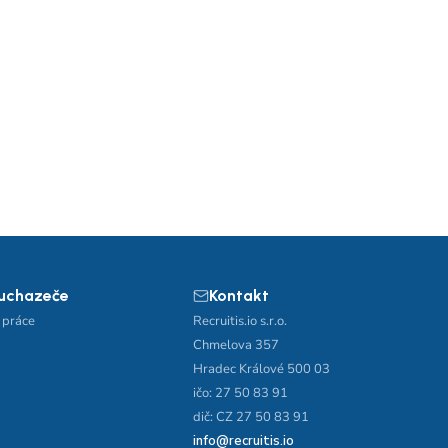
 uchazeče
Kontakt
 práce
Recruitis.io s.r.o.
Chmelova 357
Hradec Králové 500 03
ičo: 27 50 83 91
dič: CZ 27 50 83 91
info@recruitis.io