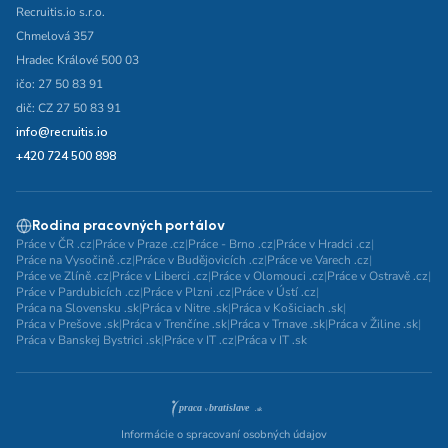
Recruitis.io s.r.o.
Chmelová 357
Hradec Králové 500 03
ičo: 27 50 83 91
dič: CZ 27 50 83 91
info@recruitis.io
+420 724 500 898
Rodina pracovných portálov
Práce v ČR .cz
|
Práce v Praze .cz
|
Práce - Brno .cz
|
Práce v Hradci .cz
|
Práce na Vysočině .cz
|
Práce v Budějovicích .cz
|
Práce ve Varech .cz
|
Práce ve Zlíně .cz
|
Práce v Liberci .cz
|
Práce v Olomouci .cz
|
Práce v Ostravě .cz
|
Práce v Pardubicích .cz
|
Práce v Plzni .cz
|
Práce v Ústí .cz
|
Práca na Slovensku .sk
|
Práca v Nitre .sk
|
Práca v Košiciach .sk
|
Práca v Prešove .sk
|
Práca v Trenčíne .sk
|
Práca v Trnave .sk
|
Práca v Žiline .sk
|
Práca v Banskej Bystrici .sk
|
Práce v IT .cz
|
Práca v IT .sk
Informácie o spracovaní osobných údajov