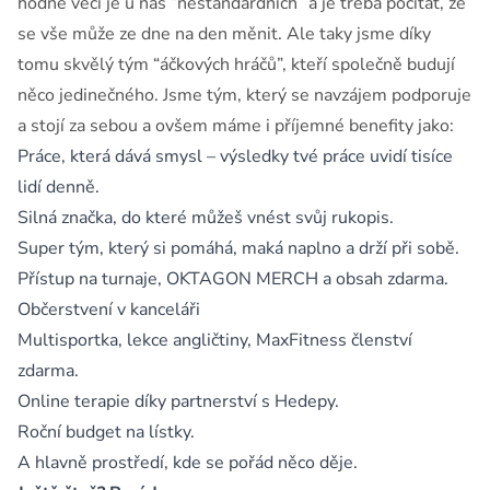
hodně věcí je u nás “nestandardních” a je třeba počítat, že
se vše může ze dne na den měnit. Ale taky jsme díky
tomu skvělý tým “áčkových hráčů”, kteří společně budují
něco jedinečného. Jsme tým, který se navzájem podporuje
a stojí za sebou a ovšem máme i příjemné benefity jako:
Práce, která dává smysl – výsledky tvé práce uvidí tisíce
lidí denně.
Silná značka, do které můžeš vnést svůj rukopis.
Super tým, který si pomáhá, maká naplno a drží při sobě.
Přístup na turnaje, OKTAGON MERCH a obsah zdarma.
Občerstvení v kanceláři
Multisportka, lekce angličtiny, MaxFitness členství
zdarma.
Online terapie díky partnerství s Hedepy.
Roční budget na lístky.
A hlavně prostředí, kde se pořád něco děje.