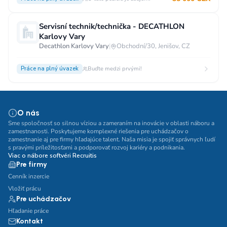
Servisní technik/technička - DECATHLON
Karlovy Vary
Decathlon Karlovy Vary
|
Obchodní/30, Jenišov, CZ
Práce na plný úvazek
Buďte medzi prvými!
O nás
Sme spoločnosť so silnou víziou a zameraním na inovácie v oblasti náboru a
zamestnanosti. Poskytujeme komplexné riešenia pre uchádzačov o
zamestnanie aj pre firmy hľadajúce talent. Naša misia je spojiť správnych ľudí
s pravými príležitosťami a podporovať rozvoj kariéry a podnikania.
Viac o nábore softvéri Recruitis
Pre firmy
Cenník inzercie
Vložiť prácu
Pre uchádzačov
Hľadanie práce
Kontakt