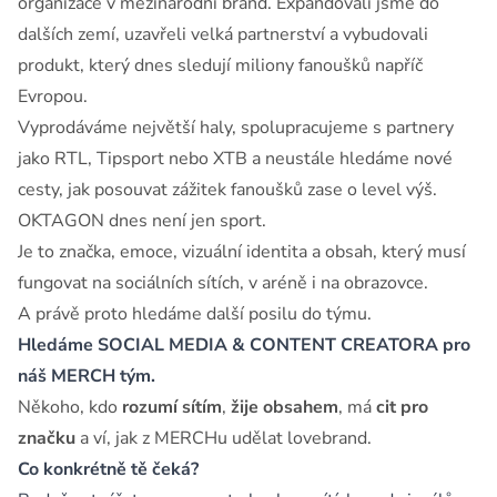
organizace v mezinárodní brand. Expandovali jsme do
dalších zemí, uzavřeli velká partnerství a vybudovali
produkt, který dnes sledují miliony fanoušků napříč
Evropou.
Vyprodáváme největší haly, spolupracujeme s partnery
jako RTL, Tipsport nebo XTB a neustále hledáme nové
cesty, jak posouvat zážitek fanoušků zase o level výš.
OKTAGON dnes není jen sport.
Je to značka, emoce, vizuální identita a obsah, který musí
fungovat na sociálních sítích, v aréně i na obrazovce.
A právě proto hledáme další posilu do týmu.
Hledáme SOCIAL MEDIA & CONTENT CREATORA pro
náš MERCH tým.
Někoho, kdo
rozumí sítím
,
žije obsahem
, má
cit pro
značku
a ví, jak z MERCHu udělat lovebrand.
Co konkrétně tě čeká?