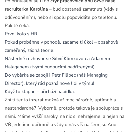
Po přihlášení se ti do
čtyř pracovních dnů ozve naše
recruiterka Karolína
– buď dostaneš zamítnutí (vždy s
odůvodněním), nebo si spolu popovídáte po telefonu.
Pak tě čeká:
První kolo s HR.
Pokud proběhne v pohodě, zadáme ti úkol – obsahově
zaměřený, žádná teorie.
Následně rozhovor se Silvií Klimkovou a Adamem
Halaganem (tvými budoucími nadřízenými)
Do výběrka se zapojí i Petr Filipec (náš Managing
Director), který rád pozná nové lidi v týmu!
Když to klapne – přichází nabídka.
Zní ti tento inzerát možná až moc náročně, upřímně a
nestandardně? Výborně, protože taková je spolupráce s
námi. Máme vyšší nároky, na nic si nehrajeme, a nejen na
VŘ jednáme upřímně a vždy u nás víš na čem jsi. Ano,