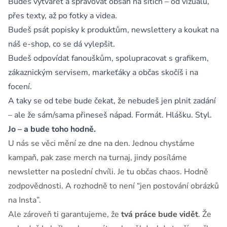
Budeš vytvářet a spravovat obsah na sítích – od vizuálů,
přes texty, až po fotky a videa.
Budeš psát popisky k produktům, newslettery a koukat na
náš e-shop, co se dá vylepšit.
Budeš odpovídat fanouškům, spolupracovat s grafikem,
zákaznickým servisem, markeťáky a občas skočíš i na
focení.
A taky se od tebe bude čekat, že nebudeš jen plnit zadání
– ale že sám/sama přineseš nápad. Formát. Hlášku. Styl.
Jo – a bude toho hodně.
U nás se věci mění ze dne na den. Jednou chystáme
kampaň, pak zase merch na turnaj, jindy posíláme
newsletter na poslední chvíli. Je tu občas chaos. Hodně
zodpovědnosti. A rozhodně to není “jen postování obrázků
na Insta”.
Ale zároveň ti garantujeme, že
tvá práce bude vidět
. Že