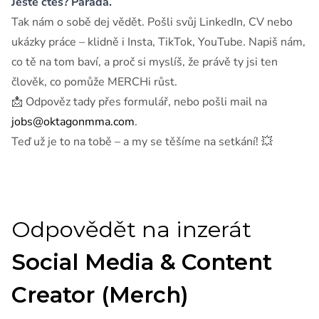
Ještě čteš? Paráda.
Tak nám o sobě dej vědět. Pošli svůj LinkedIn, CV nebo
ukázky práce – klidně i Insta, TikTok, YouTube. Napiš nám,
co tě na tom baví, a proč si myslíš, že právě ty jsi ten
člověk, co pomůže MERCHi růst.
📩 Odpověz tady přes formulář, nebo pošli mail na
jobs@oktagonmma.com
.
Teď už je to na tobě – a my se těšíme na setkání! 💥