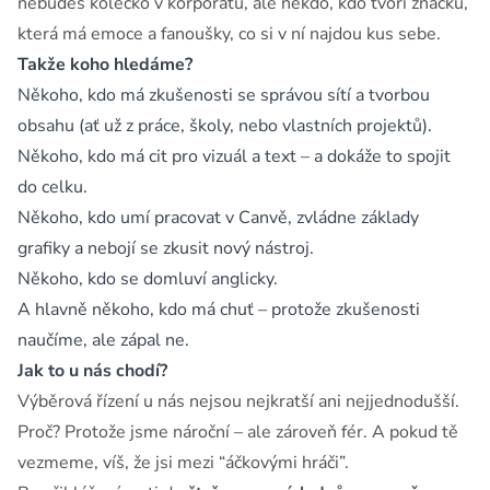
nebudeš kolečko v korporátu, ale někdo, kdo tvoří značku,
která má emoce a fanoušky, co si v ní najdou kus sebe.
Takže koho hledáme?
Někoho, kdo má zkušenosti se správou sítí a tvorbou
obsahu (ať už z práce, školy, nebo vlastních projektů).
Někoho, kdo má cit pro vizuál a text – a dokáže to spojit
do celku.
Někoho, kdo umí pracovat v Canvě, zvládne základy
grafiky a nebojí se zkusit nový nástroj.
Někoho, kdo se domluví anglicky.
A hlavně někoho, kdo má chuť – protože zkušenosti
naučíme, ale zápal ne.
Jak to u nás chodí?
Výběrová řízení u nás nejsou nejkratší ani nejjednodušší.
Proč? Protože jsme nároční – ale zároveň fér. A pokud tě
vezmeme, víš, že jsi mezi “áčkovými hráči”.