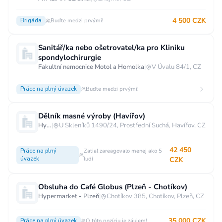
4 500 CZK
Brigáda
Buďte medzi prvými!
Sanitář/ka nebo ošetrovatel/ka pro Kliniku
spondylochirurgie
Fakultní nemocnice Motol a Homolka
|
V Úvalu 84/1, CZ
Práce na plný úvazek
Buďte medzi prvými!
Dělník masné výroby (Havířov)
Hypermarket - Havířov
|
U Skleníků 1490/24, Prostřední Suchá, Havířov, CZ
42 450
Práce na plný
Zatiaľ zareagovalo menej ako 5
úvazek
ľudí
CZK
Obsluha do Café Globus (Plzeň - Chotíkov)
Hypermarket - Plzeň
|
Chotíkov 385, Chotíkov, Plzeň, CZ
35 000 CZK
Práce na plný úvazek
O túto pozíciu je záujem!