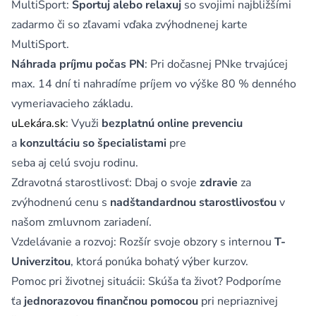
MultiSport:
Športuj alebo relaxuj
so svojimi najbližšími
zadarmo či so zľavami vďaka zvýhodnenej karte
MultiSport.
Náhrada príjmu počas PN
: Pri dočasnej PNke trvajúcej
max. 14 dní ti nahradíme príjem vo výške 80 % denného
vymeriavacieho základu.
uLekára.sk
: Využi
bezplatnú online prevenciu
a
konzultáciu so špecialistami
pre
seba aj celú svoju rodinu.
Zdravotná starostlivosť: Dbaj o svoje
zdravie
za
zvýhodnenú cenu s
nadštandardnou starostlivosťou
v
našom zmluvnom zariadení.
Vzdelávanie a rozvoj: Rozšír svoje obzory s internou
T-
Univerzitou
, ktorá ponúka bohatý výber kurzov.
Pomoc pri životnej situácii: Skúša ťa život? Podporíme
ťa
jednorazovou finančnou pomocou
pri nepriaznivej