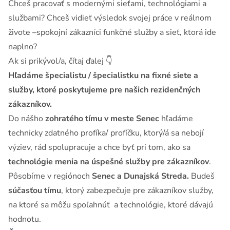
Chceš pracovať s modernými sieťami, technológiami a
službami? Chceš vidieť výsledok svojej práce v reálnom
živote –spokojní zákazníci funkčné služby a sieť, ktorá ide
naplno?
Ak si prikývol/a, čítaj ďalej 👇
Hľadáme špecialistu / špecialistku na fixné siete a
služby, ktoré poskytujeme pre našich rezidenčných
zákazníkov.
Do nášho
zohratého tímu v meste Senec
hľadáme
technicky zdatného profíka/ profíčku, ktorý/á sa nebojí
výziev, rád spolupracuje a chce byť pri tom, ako sa
technológie menia na úspešné služby pre zákazníkov
.
Pôsobíme v regiónoch
Senec a Dunajská Streda.
Budeš
súčasťou tímu
, ktorý zabezpečuje pre zákazníkov služby,
na ktoré sa môžu spoľahnúť a technológie, ktoré dávajú
hodnotu.