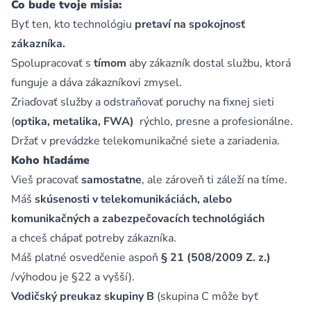
Čo bude tvoje misia:
Byť ten, kto technológiu
pretaví na spokojnosť
zákazníka.
Spolupracovať s
tímom
aby zákazník dostal službu, ktorá
funguje a dáva zákazníkovi zmysel.
Zriaďovať služby a odstraňovať poruchy na fixnej sieti
(
optika, metalika, FWA)
rýchlo, presne a profesionálne.
Držať v prevádzke telekomunikačné siete a zariadenia.
Koho hľadáme
Vieš pracovať
samostatne
, ale zároveň ti záleží na tíme.
Máš
skúsenosti v telekomunikáciách, alebo
komunikačných a zabezpečovacích technológiách
a chceš chápať potreby zákazníka.
Máš platné osvedčenie aspoň
§ 21 (508/2009 Z. z.)
/výhodou je §22 a vyšší).
Vodičský preukaz skupiny B
(skupina C môže byť