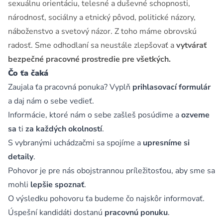
sexuálnu orientáciu, telesné a duševné schopnosti,
národnosť, sociálny a etnický pôvod, politické názory,
náboženstvo a svetový názor. Z toho máme obrovskú
radosť. Sme odhodlaní sa neustále zlepšovať a
vytvárať
bezpečné pracovné prostredie pre všetkých.
Čo ťa čaká
Zaujala ťa pracovná ponuka? Vyplň
prihlasovací formulár
a daj nám o sebe vedieť.
Informácie, ktoré nám o sebe zašleš posúdime a
ozveme
sa
ti
za každých okolností
.
S vybranými uchádzačmi sa spojíme a
upresníme si
detaily
.
Pohovor je pre nás obojstrannou príležitosťou, aby sme sa
mohli
lepšie spoznať
.
O výsledku pohovoru ťa budeme čo najskôr informovať.
Úspešní kandidáti dostanú
pracovnú ponuku
.