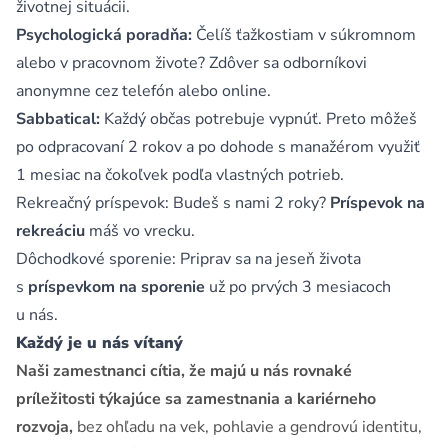
životnej situácii.
Psychologická poradňa:
Čelíš ťažkostiam v súkromnom
alebo v pracovnom živote? Zdôver sa odborníkovi
anonymne cez telefón alebo online.
Sabbatical:
Každý občas potrebuje vypnúť. Preto môžeš
po odpracovaní 2 rokov a po dohode s manažérom využiť
1 mesiac na čokoľvek podľa vlastných potrieb.
Rekreačný príspevok: Budeš s nami 2 roky?
Príspevok na
rekreáciu
máš vo vrecku.
Dôchodkové sporenie: Priprav sa na jeseň života
s
príspevkom na sporenie
už po prvých 3 mesiacoch
u nás.
Každý je u nás vítaný
Naši zamestnanci cítia, že majú u nás rovnaké
príležitosti týkajúce sa zamestnania a kariérneho
rozvoja,
bez ohľadu na vek, pohlavie a gendrovú identitu,