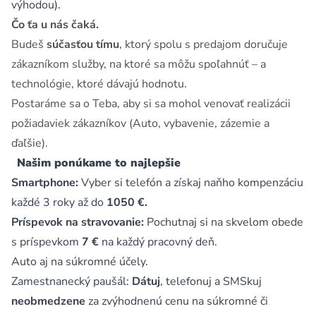
výhodou).
Čo ťa u nás čaká.
Budeš
súčasťou tímu
, ktorý spolu s predajom doručuje
zákazníkom služby, na ktoré sa môžu spoľahnúť – a
technológie, ktoré dávajú hodnotu.
Postaráme sa o Teba, aby si sa mohol venovať realizácii
požiadaviek zákazníkov (Auto, vybavenie, zázemie a
ďaľšie).
Našim ponúkame to najlepšie
Smartphone:
Vyber si telefón a získaj naňho kompenzáciu
každé 3 roky až do
1050 €.
Príspevok na stravovanie:
Pochutnaj si na skvelom obede
s príspevkom
7 €
na každý pracovný deň.
Auto aj na súkromné účely.
Zamestnanecký paušál:
Dátuj
, telefonuj a SMSkuj
neobmedzene
za zvýhodnenú cenu na súkromné či