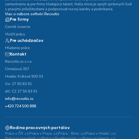
zamestnanie aj pre firmy hľadajúce talent. Naša misia je spojiť správnych ľudí
s pravými príležitosťami a podporovať rozvoj kariéry a podnikania.
Viac o nábore softvéri Recruitis
Pre firmy
Cenník inzercie
Vložiť prácu
Pre uchádzačov
Hľadanie práce
Kontakt
Recruitis.io s.r.o.
Chmelová 357
Hradec Králové 500 03
ičo: 27 50 83 91
dič: CZ 27 50 83 91
info@recruitis.io
+420 724 500 898
Rodina pracovných portálov
Práce v ČR .cz
|
Práce v Praze .cz
|
Práce - Brno .cz
|
Práce v Hradci .cz
|
Práce na Vysočině .cz
|
Práce v Budějovicích .cz
|
Práce ve Varech .cz
|