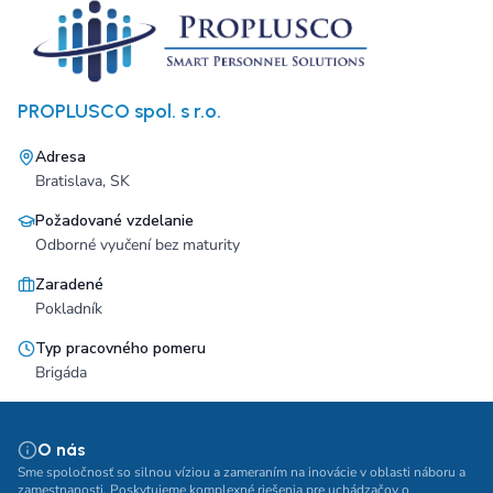
PROPLUSCO spol. s r.o.
Adresa
Bratislava, SK
Požadované vzdelanie
Odborné vyučení bez maturity
Zaradené
Pokladník
Typ pracovného pomeru
Brigáda
O nás
Sme spoločnosť so silnou víziou a zameraním na inovácie v oblasti náboru a
zamestnanosti. Poskytujeme komplexné riešenia pre uchádzačov o