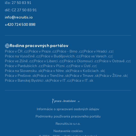
ičo: 27 50 83 91
dič: CZ 27 50 83 91
info@recruitis.io
+420 724 500 898
Rodina pracovných portálov
Práce v ČR .cz
|
Práce v Praze .cz
|
Práce - Brno .cz
|
Práce v Hradci .cz
|
Práce na Vysočině .cz
|
Práce v Budějovicích .cz
|
Práce ve Varech .cz
|
Práce ve Zlíně .cz
|
Práce v Liberci .cz
|
Práce v Olomouci .cz
|
Práce v Ostravě .cz
|
Práce v Pardubicích .cz
|
Práce v Plzni .cz
|
Práce v Ústí .cz
|
Práca na Slovensku .sk
|
Práca v Nitre .sk
|
Práca v Košiciach .sk
|
Práca v Prešove .sk
|
Práca v Trenčíne .sk
|
Práca v Trnave .sk
|
Práca v Žiline .sk
|
Práca v Banskej Bystrici .sk
|
Práce v IT .cz
|
Práca v IT .sk
Informácie o spracovaní osobných údajov
Podmienky používania pracovného portálu
Recruitis.io s.r.o.
Nastavenie cookies