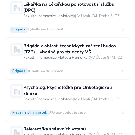
Lékař/ka na Lékařskou pohotovostní službu
Vzdělání
(DPČ)
Fakultní nemocnice v Motole
|
V Úvalu/84, Praha 5, CZ
Vzdělání není podstatné
Základní
Odborné vyučení bez maturity
Brigáda
Buďte medzi prvými!
Středoškolské nebo odborné vyučení s maturitou
Brigáda v oblasti technických zařízení budov
Vyšší odborné
Bakalářské
(TZB) – vhodné pro studenty VŠ
Fakultní nemocnice Motol a Homolka
|
V Úvalu 84/1, CZ
Vysokoškolské / universitní
MBA, MBT, postgraduální studium
Brigáda
Buďte medzi prvými!
Psycholog/Psycholožka pro Onkologickou
kliniku
Fakultní nemocnice v Motole
|
V Úvalu/84, Praha 5, CZ
Práce na plný úvazek
O túto pozíciu je záujem!
Referent/ka smluvních vztahů
Fakultní nemocnice Motol a Homolka
|
V Úvalu 84/1, CZ