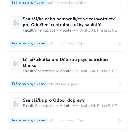
Práce na plný úvazek
O túto pozíciu je záujem!
Sanitář/ka nebo pomocník/ce ve zdravotnictví
pro Oddělení centrální služby sanitářů
Fakultní nemocnice v Motole
|
V Úvalu/84, Praha 5, CZ
Práce na plný úvazek
O túto pozíciu je záujem!
Lékař/lékařka pro Dětskou psychiatrickou
kliniku
Fakultní nemocnice v Motole
|
V Úvalu/84, Praha 5, CZ
Práce na plný úvazek
Buďte medzi prvými!
Sanitář/ka pro Odbor dopravy
Fakultní nemocnice v Motole
|
V Úvalu/84, Praha 5, CZ
Práce na plný úvazek
O túto pozíciu je záujem!