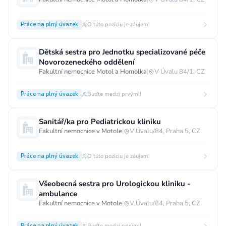
Práce na plný úvazek
O túto pozíciu je záujem!
Dětská sestra pro Jednotku specializované péče
Novorozeneckého oddělení
Fakultní nemocnice Motol a Homolka
|
V Úvalu 84/1, CZ
Práce na plný úvazek
Buďte medzi prvými!
Sanitář/ka pro Pediatrickou kliniku
Fakultní nemocnice v Motole
|
V Úvalu/84, Praha 5, CZ
Práce na plný úvazek
O túto pozíciu je záujem!
Všeobecná sestra pro Urologickou kliniku -
ambulance
Fakultní nemocnice v Motole
|
V Úvalu/84, Praha 5, CZ
Práce na plný úvazek
Buďte medzi prvými!