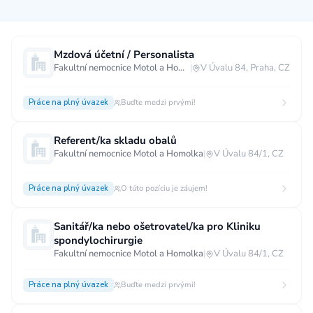
Měsíční plat
Mzdová účetní / Personalista
Fakultní nemocnice Motol a Homolka
|
V Úvalu 84, Praha, CZ
neuvedeno
0 až 30 000 CZK
30 000 CZK a více
Práce na plný úvazek
Buďte medzi prvými!
40 000 CZK a více
60 000 CZK a více
80 000 CZK a více
Referent/ka skladu obalů
Fakultní nemocnice Motol a Homolka
|
V Úvalu 84/1, CZ
Ostatní mzdy
za hodinu
za manday
za rok
Práce na plný úvazek
O túto pozíciu je záujem!
Typ úvazku
Sanitář/ka nebo ošetrovatel/ka pro Kliniku
spondylochirurgie
Práce na plný úvazek
Práce na zkrácený úvazek
Fakultní nemocnice Motol a Homolka
|
V Úvalu 84/1, CZ
Práce na živnost
Práce přes internet
Práce doma
Práce na plný úvazek
Buďte medzi prvými!
Krátkodobá práce
Brigáda
Stáž / Trainee