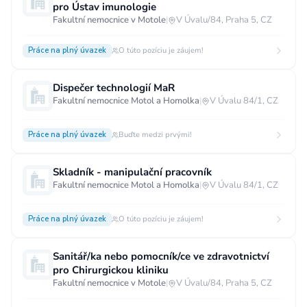
pro Ústav imunologie
Fakultní nemocnice v Motole
|
V Úvalu/84, Praha 5, CZ
Práce na plný úvazek
O túto pozíciu je záujem!
Dispečer technologií MaR
Fakultní nemocnice Motol a Homolka
|
V Úvalu 84/1, CZ
Práce na plný úvazek
Buďte medzi prvými!
Skladník - manipulační pracovník
Fakultní nemocnice Motol a Homolka
|
V Úvalu 84/1, CZ
Práce na plný úvazek
O túto pozíciu je záujem!
Sanitář/ka nebo pomocník/ce ve zdravotnictví
pro Chirurgickou kliniku
Fakultní nemocnice v Motole
|
V Úvalu/84, Praha 5, CZ