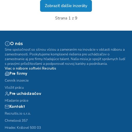
Zobraziť ďalšie inzeráty
Strana 1 z 9
O nás
Sme spoločnosť so silnou víziou a zameraním na inovácie v oblasti náboru a
zamestnanosti. Poskytujeme komplexné riešenia pre uchádzačov o
zamestnanie aj pre firmy hľadajúce talent. Naša misia je spojiť správnych ľudí
s pravými príležitosťami a podporovať rozvoj kariéry a podnikania.
Viac o nábore softvéri Recruitis
Pre firmy
Cenník inzercie
Vložiť prácu
Pre uchádzačov
Hľadanie práce
Kontakt
Recruitis.io s.r.o.
Chmelová 357
Hradec Králové 500 03