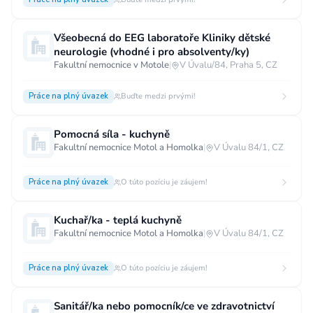
Všeobecná do EEG laboratoře Kliniky dětské
neurologie (vhodné i pro absolventy/ky)
Fakultní nemocnice v Motole
|
V Úvalu/84, Praha 5, CZ
Práce na plný úvazek
Buďte medzi prvými!
Pomocná síla - kuchyně
Fakultní nemocnice Motol a Homolka
|
V Úvalu 84/1, CZ
Práce na plný úvazek
O túto pozíciu je záujem!
Kuchař/ka - teplá kuchyně
Fakultní nemocnice Motol a Homolka
|
V Úvalu 84/1, CZ
Práce na plný úvazek
O túto pozíciu je záujem!
Sanitář/ka nebo pomocník/ce ve zdravotnictví