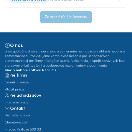
Zobraziť ďalšie inzeráty
O nás
Sme spoločnosť so silnou víziou a zameraním na inovácie v oblasti náboru a
zamestnanosti. Poskytujeme komplexné riešenia pre uchádzačov o
zamestnanie aj pre firmy hľadajúce talent. Naša misia je spojiť správnych ľudí
s pravými príležitosťami a podporovať rozvoj kariéry a podnikania.
Viac o nábore softvéri Recruitis
Pre firmy
Cenník inzercie
Vložiť prácu
Pre uchádzačov
Hľadanie práce
Kontakt
Recruitis.io s.r.o.
Chmelová 357
Hradec Králové 500 03