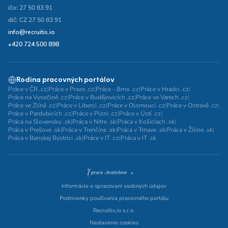
ičo: 27 50 83 91
dič: CZ 27 50 83 91
info@recruitis.io
+420 724 500 898
Rodina pracovných portálov
Práce v ČR .cz
|
Práce v Praze .cz
|
Práce - Brno .cz
|
Práce v Hradci .cz
|
Práce na Vysočině .cz
|
Práce v Budějovicích .cz
|
Práce ve Varech .cz
|
Práce ve Zlíně .cz
|
Práce v Liberci .cz
|
Práce v Olomouci .cz
|
Práce v Ostravě .cz
|
Práce v Pardubicích .cz
|
Práce v Plzni .cz
|
Práce v Ústí .cz
|
Práca na Slovensku .sk
|
Práca v Nitre .sk
|
Práca v Košiciach .sk
|
Práca v Prešove .sk
|
Práca v Trenčíne .sk
|
Práca v Trnave .sk
|
Práca v Žiline .sk
|
Práca v Banskej Bystrici .sk
|
Práce v IT .cz
|
Práca v IT .sk
Informácie o spracovaní osobných údajov
Podmienky používania pracovného portálu
Recruitis.io s.r.o.
Nastavenie cookies