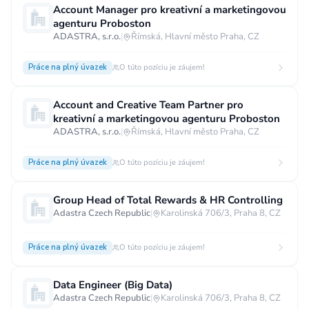
Account Manager pro kreativní a marketingovou
Vzdělání
agenturu Proboston
ADASTRA, s.r.o.
|
Římská, Hlavní město Praha, CZ
Vzdělání není podstatné
Základní
Odborné vyučení bez maturity
Práce na plný úvazek
O túto pozíciu je záujem!
Středoškolské nebo odborné vyučení s maturitou
Account and Creative Team Partner pro
Vyšší odborné
Bakalářské
kreativní a marketingovou agenturu Proboston
ADASTRA, s.r.o.
|
Římská, Hlavní město Praha, CZ
Vysokoškolské / universitní
MBA, MBT, postgraduální studium
Práce na plný úvazek
O túto pozíciu je záujem!
Group Head of Total Rewards & HR Controlling
Adastra Czech Republic
|
Karolinská 706/3, Praha 8, CZ
Práce na plný úvazek
O túto pozíciu je záujem!
Data Engineer (Big Data)
Adastra Czech Republic
|
Karolinská 706/3, Praha 8, CZ