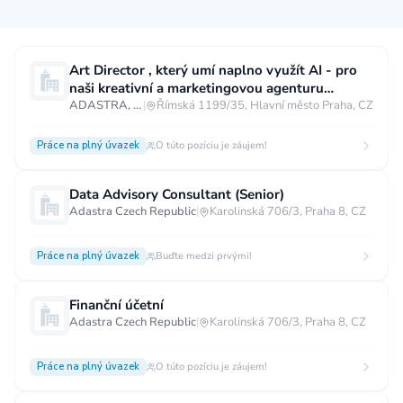
Měsíční plat
Art Director , který umí naplno využít AI - pro
naši kreativní a marketingovou agenturu
neuvedeno
0 až 30 000 CZK
30 000 CZK a více
Proboston
ADASTRA, s.r.o.
|
Římská 1199/35, Hlavní město Praha, CZ
40 000 CZK a více
60 000 CZK a více
Práce na plný úvazek
O túto pozíciu je záujem!
80 000 CZK a více
Data Advisory Consultant (Senior)
Ostatní mzdy
Adastra Czech Republic
|
Karolinská 706/3, Praha 8, CZ
za hodinu
za manday
za rok
Práce na plný úvazek
Buďte medzi prvými!
Typ úvazku
Finanční účetní
Práce na plný úvazek
Práce na zkrácený úvazek
Adastra Czech Republic
|
Karolinská 706/3, Praha 8, CZ
Práce na živnost
Práce přes internet
Práce doma
Práce na plný úvazek
O túto pozíciu je záujem!
Krátkodobá práce
Brigáda
Stáž / Trainee